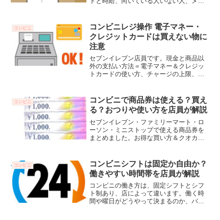
トと時給、向いている人いない人、メリ
ットとデメリットを説明します。これか
らバイトしようという人の参考になれば
嬉しいです。
コンビニレジ操作 電子マネー・
コンビニ
クレジットカードは買えない物に
注意
セブンイレブン店員です。現金と商品以
外の支払い方法＝電子マネー＆クレジッ
トカードの使い方、チャージの上限、買
える物・買えない物などまとめました。
コンビニで商品券は使える？買え
コンビニ
る？おつりや使い方を店員が解説
セブンイレブン・ファミリーマート・ロ
ーソン・ミニストップで使える商品券を
まとめました。お得な買い方＆クオカー
ド・ビール券・おこめ券・ハーゲンダッ
ツ・チケットレストランの使い方をお伝
えします。
コンビニシフトは固定か自由か？
コンビニ
働きやすい時間帯を店員が解説
コンビニの働き方は、固定シフトとシフ
ト制あり、店によって違います。働く時
間や曜日がどうやって決まるのか、バイ
トするなら1番気になるところですよね？
実際にコンビニで働く現役店員が、シフ