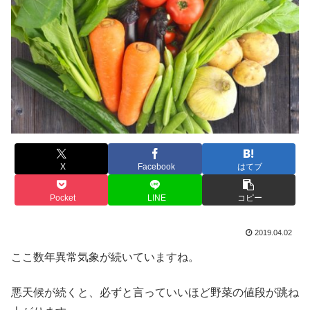
X
Facebook
はてブ
Pocket
LINE
コピー
2019.04.02
ここ数年異常気象が続いていますね。
悪天候が続くと、必ずと言っていいほど野菜の値段が跳ね