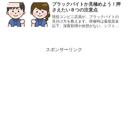
トと仕事内容についてお伝えします。シ
ブラックバイトか見極めよう！押
コンビニ
フトについて固定シフト...
さえたい８つの注意点
現役コンビニ店員が、ブラックバイトの
見分け方を教えます。研修時は最低賃金
以下、深夜割増や休憩がない、シフトが
適当、罰金がある、レジ違算を自腹で払
わせる、ミスは買い取り、高額ノルマが
ある、サービス残業がある店は要注意で
す。
スポンサーリンク