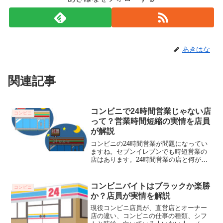
あきはな
関連記事
コンビニで24時間営業じゃない店
コンビニ
って？営業時間短縮の実情を店員
が解説
コンビニの24時間営業が問題になってい
ますね。セブンイレブンでも時短営業の
店はあります。24時間営業の店と何が違
うのでしょう？実際働いたことがある店
員が実情をお伝えします。
コンビニバイトはブラックか楽勝
コンビニ
か？店員が実情を解説
現役コンビニ店員が、直営店とオーナー
店の違い、コンビニの仕事の種類、シフ